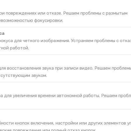
при повреждениях или отказе. Решаем проблемы с размытым
невозможностью фокусировки.
са
окуса для четкого изображения. Устраняем проблемы с отка
тной работой.
ля восстановления звука при записи видео. Решаем проблемы
тсутствующим звуком.
ра для увеличения времени автономной работы. Решаем проб
ности кнопок включения, настройки или других элементов у
еские повреждения или полный отказ кнопок.