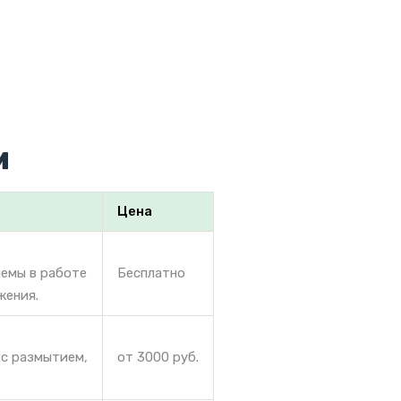
м
Цена
лемы в работе
Бесплатно
жения.
 с размытием,
от 3000 руб.