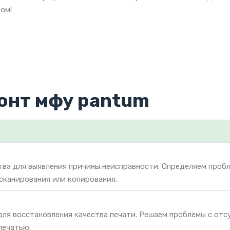
ом!
онт мфу pantum
тва для выявления причины неисправности. Определяем проб
 сканирования или копирования.
для восстановления качества печати. Решаем проблемы с от
печатью.