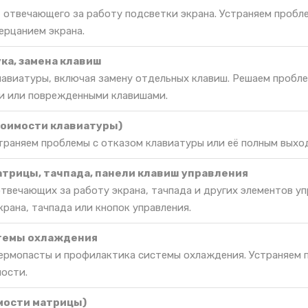
 отвечающего за работу подсветки экрана. Устраняем пробл
ерцанием экрана.
ка, замена клавиш
лавиатуры, включая замену отдельных клавиш. Решаем пробл
 или поврежденными клавишами.
тоимости клавиатуры)
траняем проблемы с отказом клавиатуры или её полным выхо
атрицы, тачпада, панели клавиш управления
твечающих за работу экрана, тачпада и других элементов уп
рана, тачпада или кнопок управления.
темы охлаждения
термопасты и профилактика системы охлаждения. Устраняем п
ости.
мости матрицы)