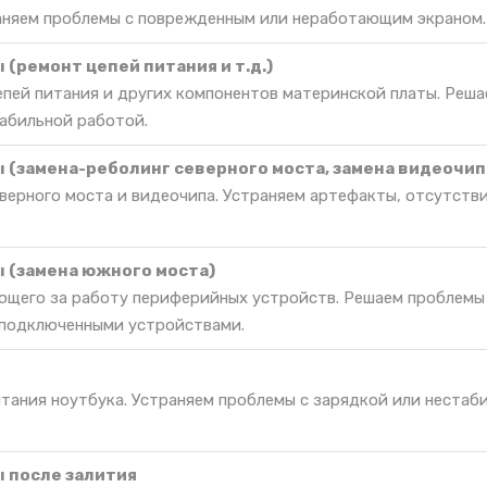
раняем проблемы с поврежденным или неработающим экраном.
(ремонт цепей питания и т.д.)
епей питания и других компонентов материнской платы. Реш
табильной работой.
 (замена-реболинг северного моста, замена видеочип
верного моста и видеочипа. Устраняем артефакты, отсутств
 (замена южного моста)
ющего за работу периферийных устройств. Решаем проблемы
 подключенными устройствами.
итания ноутбука. Устраняем проблемы с зарядкой или нестаб
 после залития