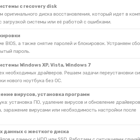
стемы c recovery disk
м оригинального диска восстановления, который идет в комп
 загрузкой системы или её работой с ошибками.
окировки
е BIOS, а также снятие паролей и блокировок. Устраняем сбо
бытый пароль.
стемы Windows XP, Vista, Windows 7
сех необходимых драйверов. Решаем задачи переустановки с
ки нового ноутбука без ОС.
ление вирусов, установка программ
ка: установка ПО, удаление вирусов и обновление драйверов
, заражение вирусами или необходимость настройки после
 данных с жесткого диска
йлов и данных с HDD или SSD. Работаем с ситуациями случа