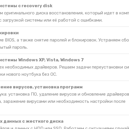
стемы c recovery disk
м оригинального диска восстановления, который идет в комп
 загрузкой системы или её работой с ошибками.
окировки
е BIOS, а также снятие паролей и блокировок. Устраняем сбо
бытый пароль.
стемы Windows XP, Vista, Windows 7
сех необходимых драйверов. Решаем задачи переустановки с
ки нового ноутбука без ОС.
ление вирусов, установка программ
ка: установка ПО, удаление вирусов и обновление драйверов
, заражение вирусами или необходимость настройки после
 данных с жесткого диска
йлов и данных с HDD или SSD. Работаем с ситуациями случа