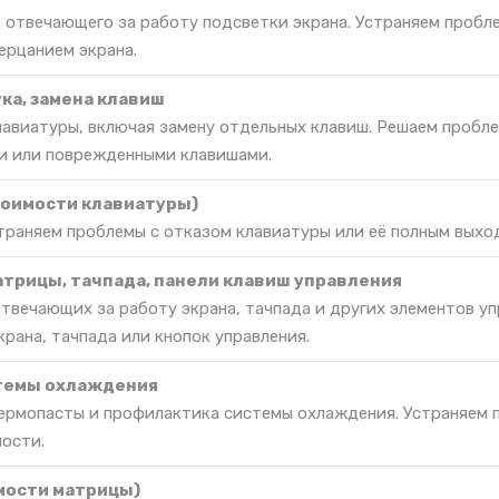
 отвечающего за работу подсветки экрана. Устраняем пробл
ерцанием экрана.
ка, замена клавиш
лавиатуры, включая замену отдельных клавиш. Решаем пробл
 или поврежденными клавишами.
тоимости клавиатуры)
траняем проблемы с отказом клавиатуры или её полным выхо
атрицы, тачпада, панели клавиш управления
твечающих за работу экрана, тачпада и других элементов уп
рана, тачпада или кнопок управления.
темы охлаждения
термопасты и профилактика системы охлаждения. Устраняем п
ости.
мости матрицы)