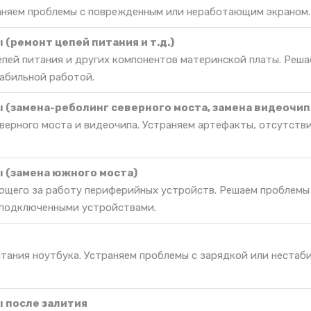
раняем проблемы с поврежденным или неработающим экраном.
(ремонт цепей питания и т.д.)
епей питания и других компонентов материнской платы. Реш
табильной работой.
 (замена-реболинг северного моста, замена видеочип
верного моста и видеочипа. Устраняем артефакты, отсутств
 (замена южного моста)
ющего за работу периферийных устройств. Решаем проблемы
 подключенными устройствами.
итания ноутбука. Устраняем проблемы с зарядкой или нестаб
 после залития