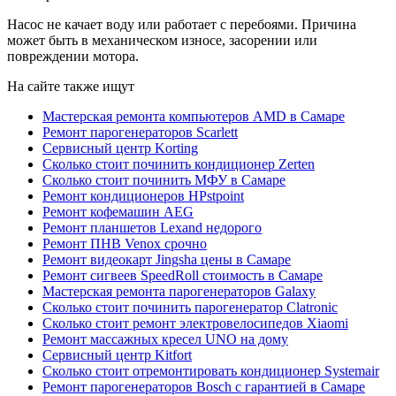
Насос не качает воду или работает с перебоями. Причина
может быть в механическом износе, засорении или
повреждении мотора.
На сайте также ищут
Мастерская ремонта компьютеров AMD в Самаре
Ремонт парогенераторов Scarlett
Сервисный центр Korting
Сколько стоит починить кондиционер Zerten
Сколько стоит починить МФУ в Самаре
Ремонт кондиционеров HРѕtpoint
Ремонт кофемашин AEG
Ремонт планшетов Lexand недорого
Ремонт ПНВ Venox срочно
Ремонт видеокарт Jingsha цены в Самаре
Ремонт сигвеев SpeedRoll стоимость в Самаре
Мастерская ремонта парогенераторов Galaxy
Сколько стоит починить парогенератор Clatronic
Сколько стоит ремонт электровелосипедов Xiaomi
Ремонт массажных кресел UNO на дому
Сервисный центр Kitfort
Сколько стоит отремонтировать кондиционер Systemair
Ремонт парогенераторов Bosch с гарантией в Самаре