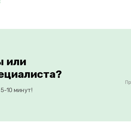
х
ы или
ециалиста?
Пр
5-10 минут!