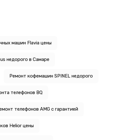
ных машин Flavia цены
us недорого в Самаре
Ремонт кофемашин SPINEL недорого
онта телефонов BQ
емонт телефонов AMG с гарантией
ов Helior цены