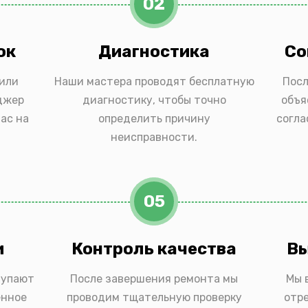
02
ок
Диагностика
Со
 или
Наши мастера проводят бесплатную
Посл
джер
диагностику, чтобы точно
объя
ас на
определить причину
согла
неисправности.
05
и
Контроль качества
Вы
тупают
После завершения ремонта мы
Мы 
енное
проводим тщательную проверку
отр