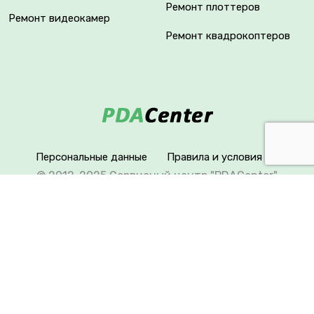
Ремонт плоттеров
Ремонт видеокамер
Ремонт квадрокоптеров
Персональные данные
Правила и условия
© 2012-2025 Сервисный центр "PDACenter"
Вся информация на сайте носит исключительно
справочный характер. Сервисный центр не является
уполномоченным представителем продавца,
импортера или производителя, не является
авторизованным сервисным центром.
Товарные знаки используются исключительно для