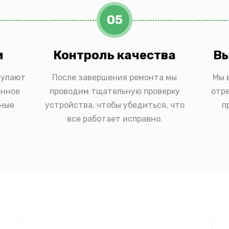
05
и
Контроль качества
Вы
тупают
После завершения ремонта мы
Мы 
енное
проводим тщательную проверку
отр
ьные
устройства, чтобы убедиться, что
п
все работает исправно.