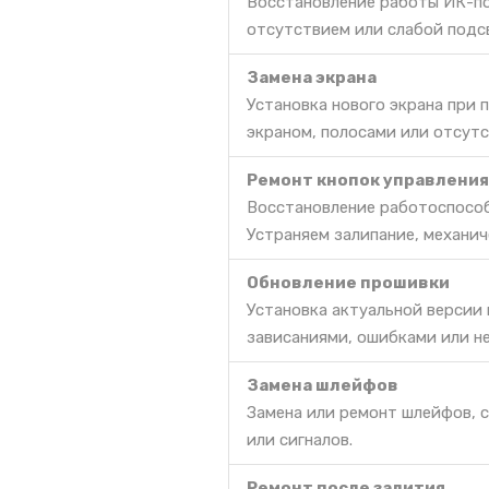
Восстановление работы ИК-по
отсутствием или слабой подс
Замена экрана
Установка нового экрана при 
экраном, полосами или отсут
Ремонт кнопок управления
Восстановление работоспособ
Устраняем залипание, механич
Обновление прошивки
Установка актуальной версии
зависаниями, ошибками или н
Замена шлейфов
Замена или ремонт шлейфов, 
или сигналов.
Ремонт после залития