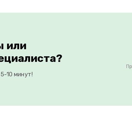
ы или
ециалиста?
Пр
5-10 минут!